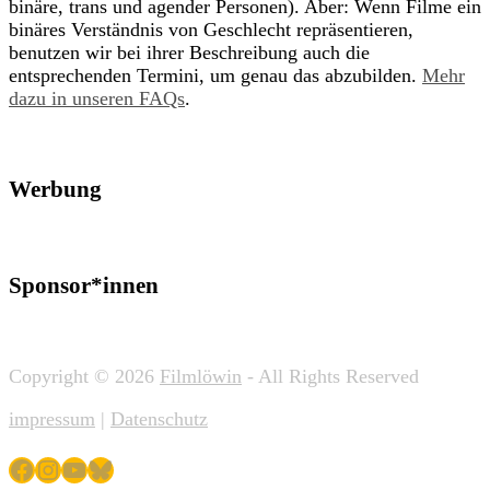
binäre, trans und agender Personen). Aber: Wenn Filme ein
binäres Verständnis von Geschlecht repräsentieren,
benutzen wir bei ihrer Beschreibung auch die
entsprechenden Termini, um genau das abzubilden.
Mehr
dazu in unseren FAQs
.
Werbung
Sponsor*innen
Copyright © 2026
Filmlöwin
- All Rights Reserved
impressum
|
Datenschutz
Facebook
Instagram
YouTube
Bluesky