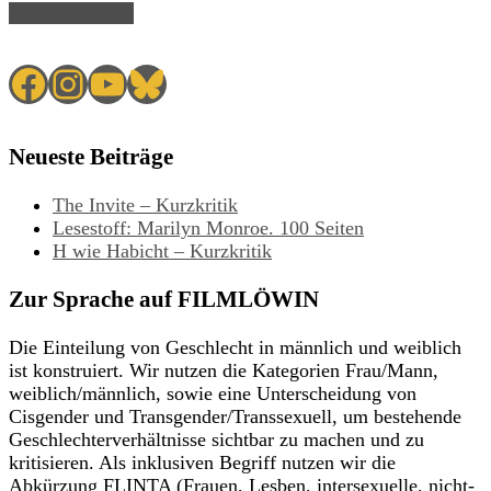
Read Article →
Facebook
Instagram
YouTube
Bluesky
Neueste Beiträge
The Invite – Kurzkritik
Lesestoff: Marilyn Monroe. 100 Seiten
H wie Habicht – Kurzkritik
Zur Sprache auf FILMLÖWIN
Die Einteilung von Geschlecht in männlich und weiblich
ist konstruiert. Wir nutzen die Kategorien Frau/Mann,
weiblich/männlich, sowie eine Unterscheidung von
Cisgender und Transgender/Transsexuell, um bestehende
Geschlechterverhältnisse sichtbar zu machen und zu
kritisieren. Als inklusiven Begriff nutzen wir die
Abkürzung FLINTA (Frauen, Lesben, intersexuelle, nicht-