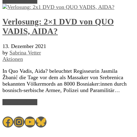
Read Article →
Verlosung: 2×1 DVD von QUO
VADIS, AIDA?
13. Dezember 2021
by
Sabrina Vetter
Aktionen
In Quo Vadis, Aida? beleuchtet Regisseurin Jasmila
Žbanić die Tage vor dem als Massaker von Srebrenica
bekannten Völkermords an 8000 Bosniaker:innen durch
bosnisch-serbische Armee, Polizei und Paramilitär…
Read Article →
Facebook
Instagram
YouTube
Bluesky