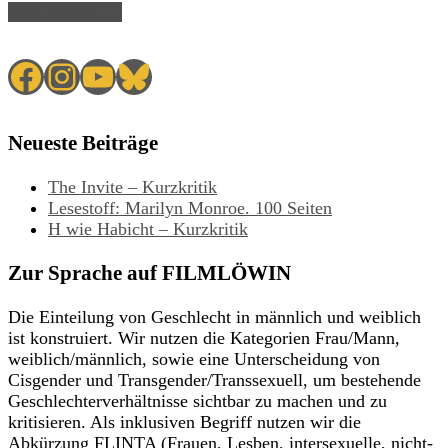
Read Article →
Facebook
Instagram
YouTube
Bluesky
Neueste Beiträge
The Invite – Kurzkritik
Lesestoff: Marilyn Monroe. 100 Seiten
H wie Habicht – Kurzkritik
Zur Sprache auf FILMLÖWIN
Die Einteilung von Geschlecht in männlich und weiblich
ist konstruiert. Wir nutzen die Kategorien Frau/Mann,
weiblich/männlich, sowie eine Unterscheidung von
Cisgender und Transgender/Transsexuell, um bestehende
Geschlechterverhältnisse sichtbar zu machen und zu
kritisieren. Als inklusiven Begriff nutzen wir die
Abkürzung FLINTA (Frauen, Lesben, intersexuelle, nicht-