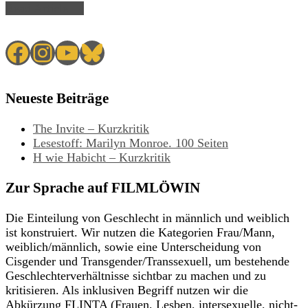
Read Article →
Facebook
Instagram
YouTube
Bluesky
Neueste Beiträge
The Invite – Kurzkritik
Lesestoff: Marilyn Monroe. 100 Seiten
H wie Habicht – Kurzkritik
Zur Sprache auf FILMLÖWIN
Die Einteilung von Geschlecht in männlich und weiblich
ist konstruiert. Wir nutzen die Kategorien Frau/Mann,
weiblich/männlich, sowie eine Unterscheidung von
Cisgender und Transgender/Transsexuell, um bestehende
Geschlechterverhältnisse sichtbar zu machen und zu
kritisieren. Als inklusiven Begriff nutzen wir die
Abkürzung FLINTA (Frauen, Lesben, intersexuelle, nicht-