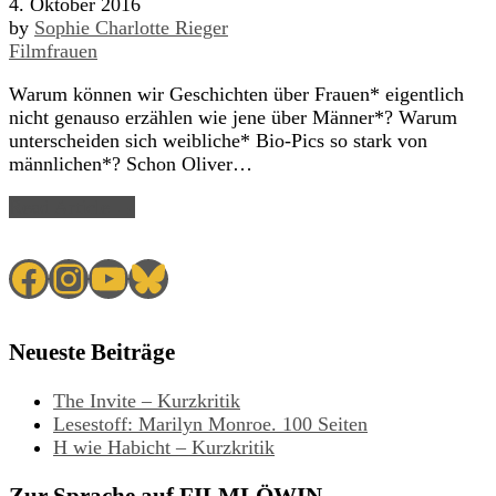
4. Oktober 2016
by
Sophie Charlotte Rieger
Filmfrauen
Warum können wir Geschichten über Frauen* eigentlich
nicht genauso erzählen wie jene über Männer*? Warum
unterscheiden sich weibliche* Bio-Pics so stark von
männlichen*? Schon Oliver…
Read Article →
Facebook
Instagram
YouTube
Bluesky
Neueste Beiträge
The Invite – Kurzkritik
Lesestoff: Marilyn Monroe. 100 Seiten
H wie Habicht – Kurzkritik
Zur Sprache auf FILMLÖWIN