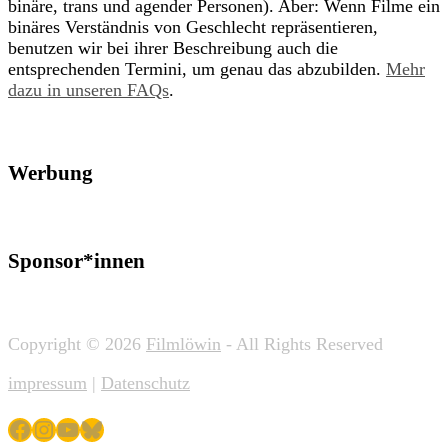
binäre, trans und agender Personen). Aber: Wenn Filme ein
binäres Verständnis von Geschlecht repräsentieren,
benutzen wir bei ihrer Beschreibung auch die
entsprechenden Termini, um genau das abzubilden.
Mehr
dazu in unseren FAQs
.
Werbung
Sponsor*innen
Copyright © 2026
Filmlöwin
- All Rights Reserved
impressum
|
Datenschutz
Facebook
Instagram
YouTube
Bluesky