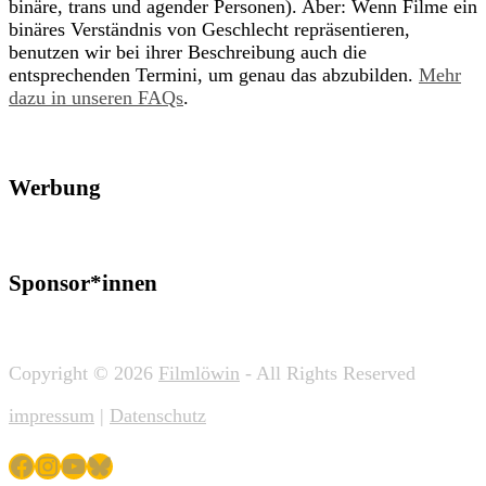
binäre, trans und agender Personen). Aber: Wenn Filme ein
binäres Verständnis von Geschlecht repräsentieren,
benutzen wir bei ihrer Beschreibung auch die
entsprechenden Termini, um genau das abzubilden.
Mehr
dazu in unseren FAQs
.
Werbung
Sponsor*innen
Copyright © 2026
Filmlöwin
- All Rights Reserved
impressum
|
Datenschutz
Facebook
Instagram
YouTube
Bluesky