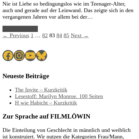
Nie ist Liebe so bedingungslos wie im Teenager-Alter,
auch und gerade auf der Leinwand. Das zeigte sich in den
vergangenen Jahren vor allem bei der…
Read Article →
← Previous
1
…
82
83
84
85
Next →
Facebook
Instagram
YouTube
Bluesky
Neueste Beiträge
The Invite – Kurzkritik
Lesestoff: Marilyn Monroe. 100 Seiten
H wie Habicht – Kurzkritik
Zur Sprache auf FILMLÖWIN
Die Einteilung von Geschlecht in männlich und weiblich
ist konstruiert. Wir nutzen die Kategorien Frau/Mann,