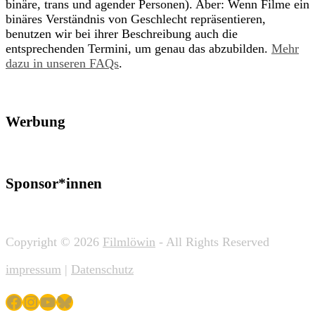
binäre, trans und agender Personen). Aber: Wenn Filme ein
binäres Verständnis von Geschlecht repräsentieren,
benutzen wir bei ihrer Beschreibung auch die
entsprechenden Termini, um genau das abzubilden.
Mehr
dazu in unseren FAQs
.
Werbung
Sponsor*innen
Copyright © 2026
Filmlöwin
- All Rights Reserved
impressum
|
Datenschutz
Facebook
Instagram
YouTube
Bluesky