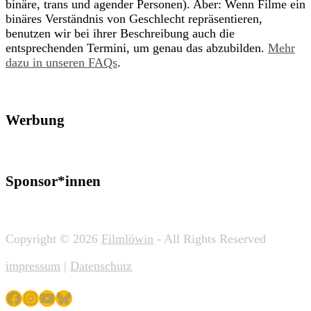
binäre, trans und agender Personen). Aber: Wenn Filme ein
binäres Verständnis von Geschlecht repräsentieren,
benutzen wir bei ihrer Beschreibung auch die
entsprechenden Termini, um genau das abzubilden.
Mehr
dazu in unseren FAQs
.
Werbung
Sponsor*innen
Copyright © 2026
Filmlöwin
- All Rights Reserved
impressum
|
Datenschutz
Facebook
Instagram
YouTube
Bluesky