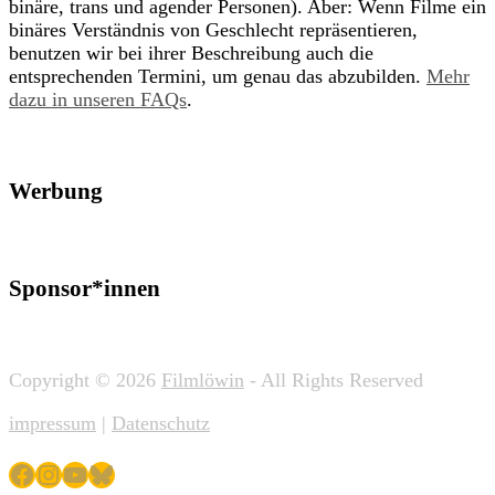
binäre, trans und agender Personen). Aber: Wenn Filme ein
binäres Verständnis von Geschlecht repräsentieren,
benutzen wir bei ihrer Beschreibung auch die
entsprechenden Termini, um genau das abzubilden.
Mehr
dazu in unseren FAQs
.
Werbung
Sponsor*innen
Copyright © 2026
Filmlöwin
- All Rights Reserved
impressum
|
Datenschutz
Facebook
Instagram
YouTube
Bluesky