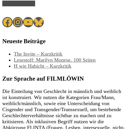
Read Article →
Facebook
Instagram
YouTube
Bluesky
Neueste Beiträge
The Invite – Kurzkritik
Lesestoff: Marilyn Monroe. 100 Seiten
H wie Habicht – Kurzkritik
Zur Sprache auf FILMLÖWIN
Die Einteilung von Geschlecht in männlich und weiblich
ist konstruiert. Wir nutzen die Kategorien Frau/Mann,
weiblich/männlich, sowie eine Unterscheidung von
Cisgender und Transgender/Transsexuell, um bestehende
Geschlechterverhältnisse sichtbar zu machen und zu
kritisieren. Als inklusiven Begriff nutzen wir die
Abkürzung FLINTA (Frauen, Lesben, intersexuelle, nicht-