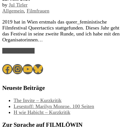
by
Jul Tirler
Allgemein
,
Filmfrauen
2019 hat in Wien erstmals das queer_feministische
Filmfestival Queertactics stattgefunden. Dieses Jahr geht
das Festival in seine zweite Runde, und ich habe mit den
Organisatorinnen…
Read Article →
Facebook
Instagram
YouTube
Bluesky
Neueste Beiträge
The Invite – Kurzkritik
Lesestoff: Marilyn Monroe. 100 Seiten
H wie Habicht – Kurzkritik
Zur Sprache auf FILMLÖWIN