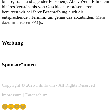
binäre, trans und agender Personen). Aber: Wenn Filme ein
binäres Verständnis von Geschlecht repräsentieren,
benutzen wir bei ihrer Beschreibung auch die
entsprechenden Termini, um genau das abzubilden.
Mehr
dazu in unseren FAQs
.
Werbung
Sponsor*innen
Copyright © 2026
Filmlöwin
- All Rights Reserved
impressum
|
Datenschutz
Facebook
Instagram
YouTube
Bluesky