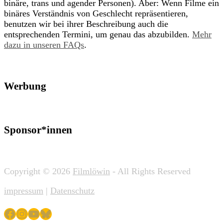
binäre, trans und agender Personen). Aber: Wenn Filme ein
binäres Verständnis von Geschlecht repräsentieren,
benutzen wir bei ihrer Beschreibung auch die
entsprechenden Termini, um genau das abzubilden.
Mehr
dazu in unseren FAQs
.
Werbung
Sponsor*innen
Copyright © 2026
Filmlöwin
- All Rights Reserved
impressum
|
Datenschutz
Facebook
Instagram
YouTube
Bluesky