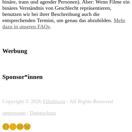
binäre, trans und agender Personen). Aber: Wenn Filme ein
binäres Verständnis von Geschlecht repräsentieren,
benutzen wir bei ihrer Beschreibung auch die
entsprechenden Termini, um genau das abzubilden.
Mehr
dazu in unseren FAQs
.
Werbung
Sponsor*innen
Copyright © 2026
Filmlöwin
- All Rights Reserved
impressum
|
Datenschutz
Facebook
Instagram
YouTube
Bluesky