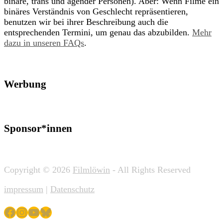
binäre, trans und agender Personen). Aber: Wenn Filme ein
binäres Verständnis von Geschlecht repräsentieren,
benutzen wir bei ihrer Beschreibung auch die
entsprechenden Termini, um genau das abzubilden.
Mehr
dazu in unseren FAQs
.
Werbung
Sponsor*innen
Copyright © 2026
Filmlöwin
- All Rights Reserved
impressum
|
Datenschutz
Facebook
Instagram
YouTube
Bluesky