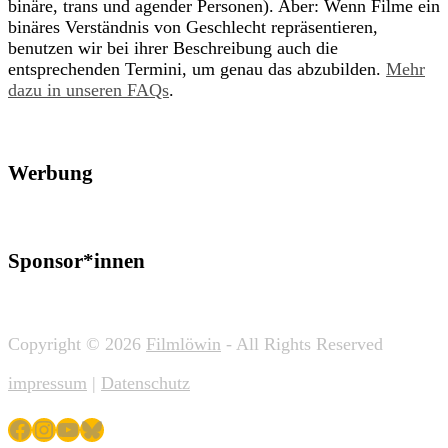
binäre, trans und agender Personen). Aber: Wenn Filme ein
binäres Verständnis von Geschlecht repräsentieren,
benutzen wir bei ihrer Beschreibung auch die
entsprechenden Termini, um genau das abzubilden.
Mehr
dazu in unseren FAQs
.
Werbung
Sponsor*innen
Copyright © 2026
Filmlöwin
- All Rights Reserved
impressum
|
Datenschutz
Facebook
Instagram
YouTube
Bluesky