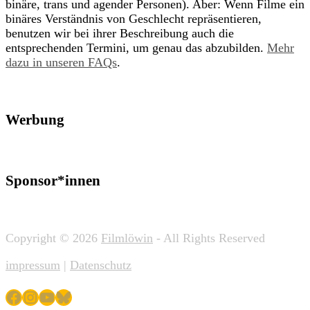
binäre, trans und agender Personen). Aber: Wenn Filme ein
binäres Verständnis von Geschlecht repräsentieren,
benutzen wir bei ihrer Beschreibung auch die
entsprechenden Termini, um genau das abzubilden.
Mehr
dazu in unseren FAQs
.
Werbung
Sponsor*innen
Copyright © 2026
Filmlöwin
- All Rights Reserved
impressum
|
Datenschutz
Facebook
Instagram
YouTube
Bluesky