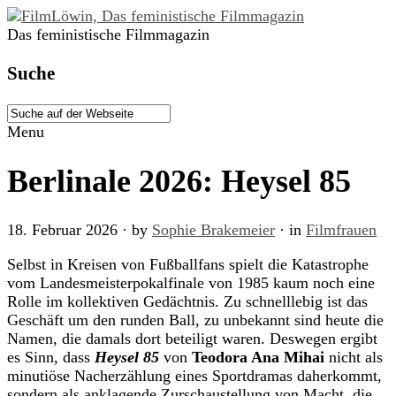
Das feministische Filmmagazin
Suche
Menu
Berlinale 2026: Heysel 85
18. Februar 2026
· by
Sophie Brakemeier
· in
Filmfrauen
Selbst in Kreisen von Fußballfans spielt die Katastrophe
vom Landesmeisterpokalfinale von 1985 kaum noch eine
Rolle im kollektiven Gedächtnis. Zu schnelllebig ist das
Geschäft um den runden Ball, zu unbekannt sind heute die
Namen, die damals dort beteiligt waren. Deswegen ergibt
es Sinn, dass
Heysel 85
von
Teodora Ana Mihai
nicht als
minutiöse Nacherzählung eines Sportdramas daherkommt,
sondern als anklagende Zurschaustellung von Macht, die