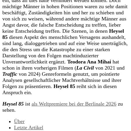
ein, dass all dies hätte verhindert werden können. Doch
mächtige Männer in hohen Positionen waren zu sehr damit
beschäftigt, Zuständigkeiten hin und her zu schieben und
von sich zu weisen, während andere mächtige Männer aus
Angst davor, die falsche Entscheidung zu treffen, lieber
keine Entscheidung treffen. Die Szenen, in denen
Heysel
85
diesen Aspekt des menschlichen Versagens aushandelt,
sind lang, dialoggetrieben und auf eine Weise unerträglich,
die den Stress um die Katastrophe zu einer starken
Darstellung von den Folgen machtinduzierter
Unverantwortlichkeit ergänzt.
Teodora Ana Mihai
hat
schon in ihren vorherigen Filmen (
La Civil
von 2021 und
Traffic
von 2024) Genreformeln genutzt, um pointierte
Analysen gesellschaftlicher Machtverhältnisse und ihrer
Folgen zu präsentieren.
Heysel 85
reiht sich in diesen
Anspruch ein.
Heysel 85
ist
als Weltpremiere bei der Berlinale 2026
zu
sehen.
Über
Letzte Artikel